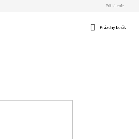
Prihlásenie
Nákupný
Prázdny košík
košík