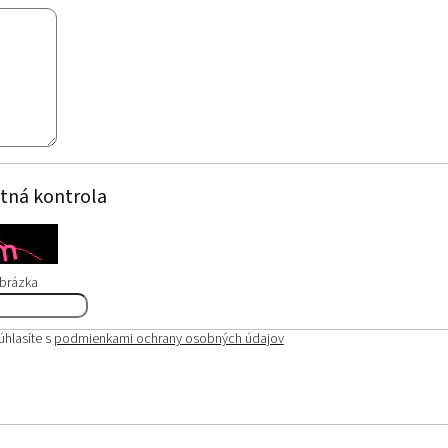
tná kontrola
obrázka
úhlasíte s
podmienkami ochrany osobných údajov