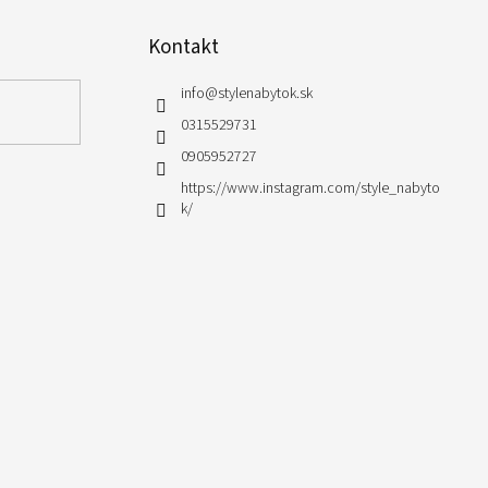
Kontakt
info
@
stylenabytok.sk
0315529731
0905952727
https://www.instagram.com/style_nabyto
k/