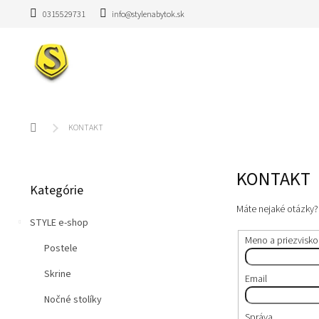
Prejsť
0315529731
info@stylenabytok.sk
na
obsah
Domov
KONTAKT
B
KONTAKT
Preskočiť
o
Kategórie
kategórie
č
n
Máte nejaké otázky?
STYLE e-shop
ý
p
Meno a priezvisko
Postele
a
n
Skrine
Email
e
Nočné stolíky
l
Správa