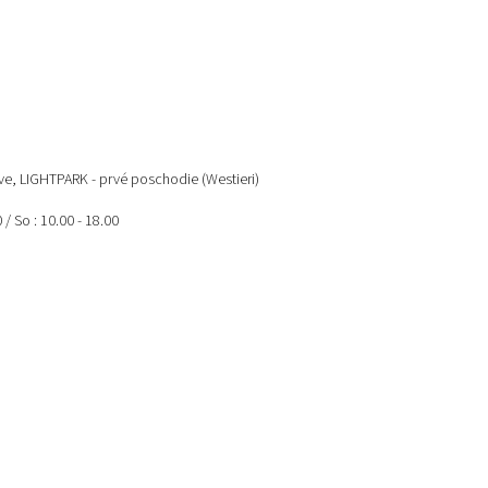
ave, LIGHTPARK - prvé poschodie (Westieri)
0 / So : 10.00 - 18.00