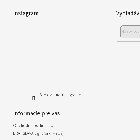
á
p
Instagram
Vyhľadáv
ä
t
i
e
Sledovať na Instagrame
Informácie pre vás
Obchodné podmienky
BRATISLAVA LightPark (Mapa)