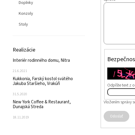
Doplnky
Konzoly
Stoly
Realizácie
Bezpečnos
Interiér rodinného domu, Nitra
21.6.2021
Kukkonia, Farský kostol svätého
Jakuba Staršieho, Vrakúň
Odpíšte text z 
31.5.2020
New York Coffee & Restaurant,
Vložením správy s
Dunajská Streda
Odoslať
18.11.2019