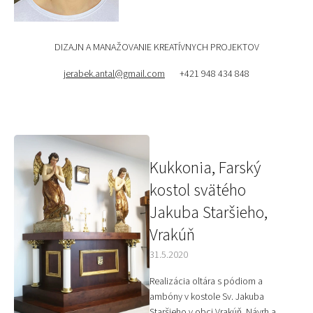
DIZAJN A MANAŽOVANIE KREATÍVNYCH PROJEKTOV
jerabek.antal@gmail.com
+421 948 434 848
V
ý
p
Kukkonia, Farský
i
kostol svätého
s
č
Jakuba Staršieho,
l
Vrakúň
á
n
31.5.2020
k
o
Realizácia oltára s pódiom a
v
ambóny v kostole Sv. Jakuba
Staršieho v obci Vrakúň. Návrh a