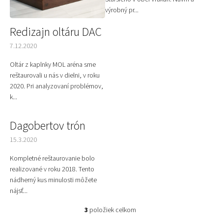
výrobný pr...
Redizajn oltáru DAC
7.12.2020
Oltár z kaplnky MOL aréna sme
reštaurovali u nás v dielni, v roku
2020. Pri analyzovaní problémov,
k...
Dagobertov trón
15.3.2020
Kompletné reštaurovanie bolo
realizované v roku 2018. Tento
nádherný kus minulosti môžete
nájsť...
3
položiek celkom
O