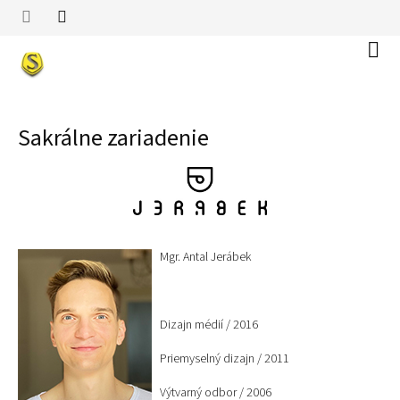
Prejsť
na
obsah
Náku
koší
Sakrálne zariadenie
Mgr. Antal Jerábek
Dizajn médií / 2016
Priemyselný dizajn / 2011
Výtvarný odbor / 2006